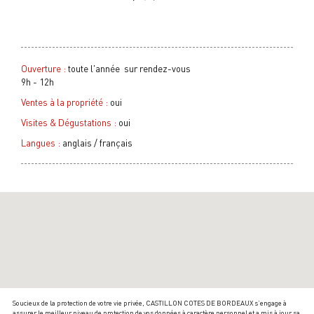
Ouverture :
toute l'année sur rendez-vous
9h - 12h
Ventes à la propriété :
oui
Visites & Dégustations :
oui
Langues :
anglais / français
Soucieux de la protection de votre vie privée, CASTILLON COTES DE BORDEAUX s’engage à
assurer le meilleur niveau de protection de vos données à caractère personnel et a mis à jour sa