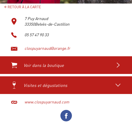
RETOUR À LA CARTE
7 Puy Arnaud
33350Belvès-de-Castillon
05 57 47 90 33
clospuyarnaud@orange.fr
Voir dans la boutique
Visites et dégustations
www.clospuyarnaud.com