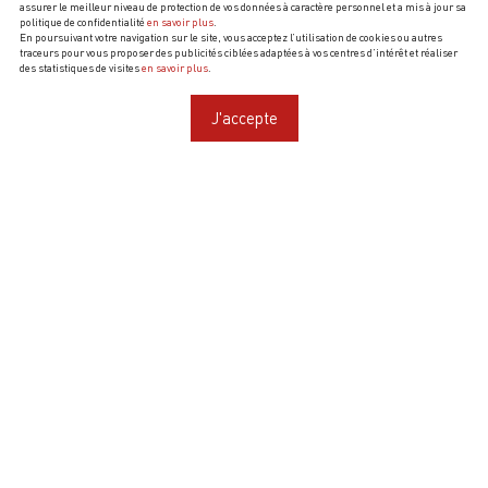
assurer le meilleur niveau de protection de vos données à caractère personnel et a mis à jour sa
politique de confidentialité
en savoir plus
.
En poursuivant votre navigation sur le site, vous acceptez l’utilisation de cookies ou autres
traceurs pour vous proposer des publicités ciblées adaptées à vos centres d’intérêt et réaliser
des statistiques de visites
en savoir plus
.
J'accepte
CLOS PUY ARNAUD
VOUS PROPOSE
Ouverture :
Toute l'année sur RDV, du lundi au vendredi
Ventes à la propriété :
Oui
Visites & Dégustations :
Oui