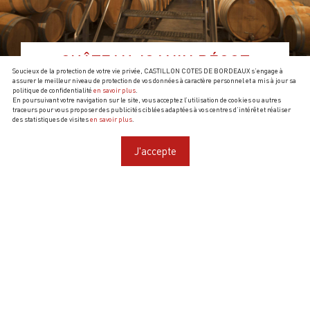
CHÂTEAU JOANIN BÉCOT
Soucieux de la protection de votre vie privée, CASTILLON COTES DE BORDEAUX s’engage à
assurer le meilleur niveau de protection de vos données à caractère personnel et a mis à jour sa
VOUS PROPOSE
politique de confidentialité
en savoir plus
.
En poursuivant votre navigation sur le site, vous acceptez l’utilisation de cookies ou autres
traceurs pour vous proposer des publicités ciblées adaptées à vos centres d’intérêt et réaliser
des statistiques de visites
en savoir plus
.
J'accepte
Ouverture :
Toute l'année sur rendez-vous, du lundi au samedi
Ventes à la propriété :
Oui au Château Beauséjour Bécot (à Saint-
Émilion)
Visites & Dégustations :
Oui au Château Beauséjour Bécot (à Saint-
Émilion)
Langues :
Français