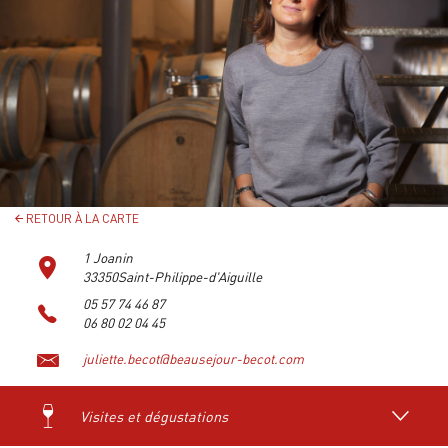
RETOUR À LA CARTE
1 Joanin
33350Saint-Philippe-d'Aiguille
05 57 74 46 87
06 80 02 04 45
juliette.becot@beausejour-becot.com
Visites et dégustations