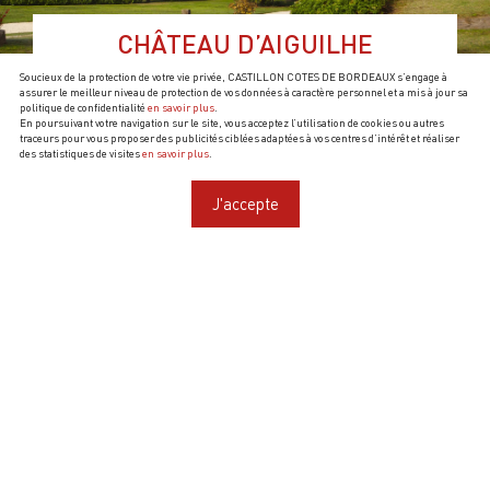
CHÂTEAU D’AIGUILHE
Soucieux de la protection de votre vie privée, CASTILLON COTES DE BORDEAUX s’engage à
VOUS PROPOSE
assurer le meilleur niveau de protection de vos données à caractère personnel et a mis à jour sa
politique de confidentialité
en savoir plus
.
En poursuivant votre navigation sur le site, vous acceptez l’utilisation de cookies ou autres
traceurs pour vous proposer des publicités ciblées adaptées à vos centres d’intérêt et réaliser
des statistiques de visites
en savoir plus
.
J'accepte
Ouverture :
Toute l’année du mercredi au dimanche d’avril à octobre
et du mardi au samedi de novembre à mars sur RDV.
De 10h00 à 12h30 et de 13h30 à 17h30
Ventes à la propriété :
Oui
Visites & Dégustations :
Oui
Langues :
Français, Anglais