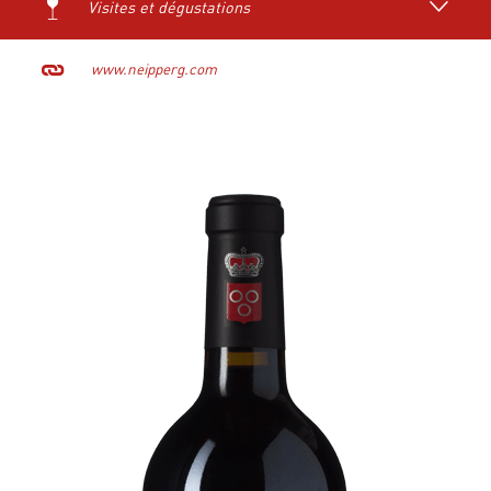
Visites et dégustations
www.neipperg.com