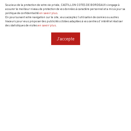
Soucieux de la protection de votre vie privée, CASTILLON COTES DE BORDEAUX s’engage à
assurer le meilleur niveau de protection de vos données à caractère personnel et a mis à jour sa
politique de confidentialité
en savoir plus
.
En poursuivant votre navigation sur le site, vous acceptez l’utilisation de cookies ou autres
traceurs pour vous proposer des publicités ciblées adaptées à vos centres d’intérêt et réaliser
des statistiques de visites
en savoir plus
.
J'accepte
CHÂTEAU ALBÀ
VOUS PROPOSE
Ouverture :
Toute l'année sur RDV
de 9h30 à 12h et de 14h à 18h30
Ventes à la propriété :
Oui