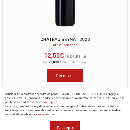
CHÂTEAU BEYNAT 2023
Alain Tourenne
12,50
€
la bouteille
75,00
€
soit
/ carton de 6 x 75cl
Découvrir
Soucieux de la protection de votre vie privée, CASTILLON COTES DE BORDEAUX s’engage à
assurer le meilleur niveau de protection de vos données à caractère personnel et a mis à jour sa
politique de confidentialité
en savoir plus
.
En poursuivant votre navigation sur le site, vous acceptez l’utilisation de cookies ou autres
traceurs pour vous proposer des publicités ciblées adaptées à vos centres d’intérêt et réaliser
des statistiques de visites
en savoir plus
.
J'accepte