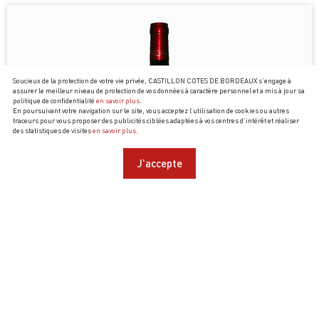
Soucieux de la protection de votre vie privée, CASTILLON COTES DE BORDEAUX s’engage à
assurer le meilleur niveau de protection de vos données à caractère personnel et a mis à jour sa
politique de confidentialité
en savoir plus
.
En poursuivant votre navigation sur le site, vous acceptez l’utilisation de cookies ou autres
traceurs pour vous proposer des publicités ciblées adaptées à vos centres d’intérêt et réaliser
des statistiques de visites
en savoir plus
.
J'accepte
CHÂTEAU FERRASSE, CUVÉE DES MOULINS 2016
Laurent Massarin
10,50
€
la bouteille
63,00
€
soit
/ carton de 6 x 75cl