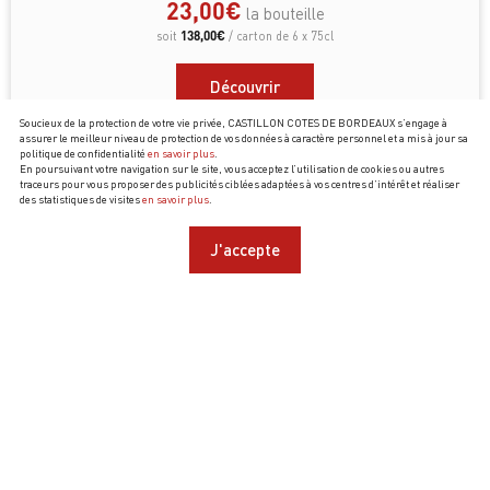
23,00
€
la bouteille
138,00
€
soit
/ carton de 6 x 75cl
Découvrir
Soucieux de la protection de votre vie privée, CASTILLON COTES DE BORDEAUX s’engage à
assurer le meilleur niveau de protection de vos données à caractère personnel et a mis à jour sa
politique de confidentialité
en savoir plus
.
En poursuivant votre navigation sur le site, vous acceptez l’utilisation de cookies ou autres
traceurs pour vous proposer des publicités ciblées adaptées à vos centres d’intérêt et réaliser
des statistiques de visites
en savoir plus
.
J'accepte