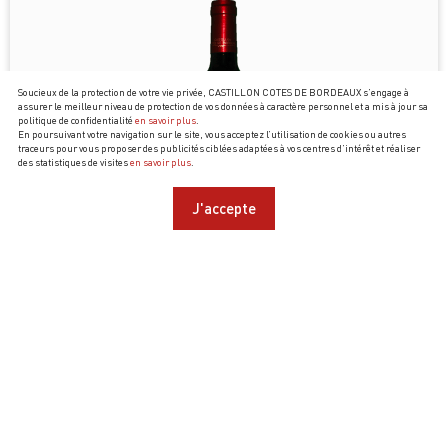
Soucieux de la protection de votre vie privée, CASTILLON COTES DE BORDEAUX s’engage à
assurer le meilleur niveau de protection de vos données à caractère personnel et a mis à jour sa
politique de confidentialité
en savoir plus
.
En poursuivant votre navigation sur le site, vous acceptez l’utilisation de cookies ou autres
traceurs pour vous proposer des publicités ciblées adaptées à vos centres d’intérêt et réaliser
des statistiques de visites
en savoir plus
.
J'accepte
CHÂTEAU FERRASSE, CUVÉE DES MOULINS 2016
Laurent Massarin
10,50
€
la bouteille
63,00
€
soit
/ carton de 6 x 75cl