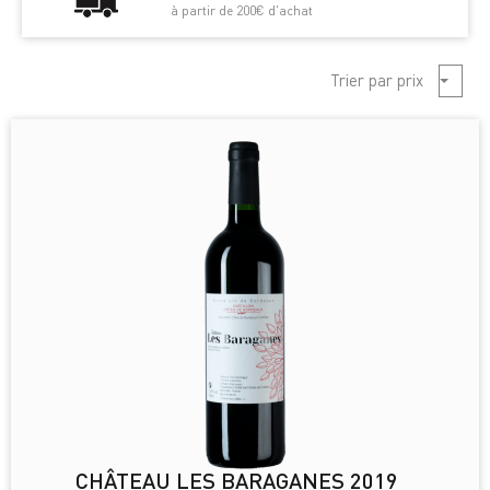
à partir de 200€ d'achat
Trier par prix
Croiss
CHÂTEAU LES BARAGANES 2019