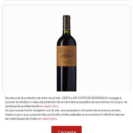
Soucieux de la protection de votre vie privée, CASTILLON COTES DE BORDEAUX s’engage à
assurer le meilleur niveau de protection de vos données à caractère personnel et a mis à jour sa
politique de confidentialité
en savoir plus
.
CHÂTEAU BEYNAT 2023
En poursuivant votre navigation sur le site, vous acceptez l’utilisation de cookies ou autres
traceurs pour vous proposer des publicités ciblées adaptées à vos centres d’intérêt et réaliser
Alain Tourenne
des statistiques de visites
en savoir plus
.
12,50
€
la bouteille
J'accepte
75,00
€
soit
/ carton de 6 x 75cl