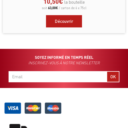
10,50
€
la bouteille
63,00
€
soit
/ carton de 6 x 75cl
Découvrir
SOYEZ INFORMÉ EN TEMPS RÉEL
INSCRIVEZ-VOUS À NOTRE NEWSLETTER
OK