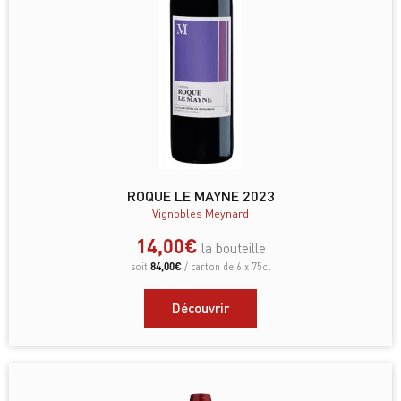
ROQUE LE MAYNE 2023
Vignobles Meynard
14,00
€
la bouteille
84,00
€
soit
/ carton de 6 x 75cl
Découvrir