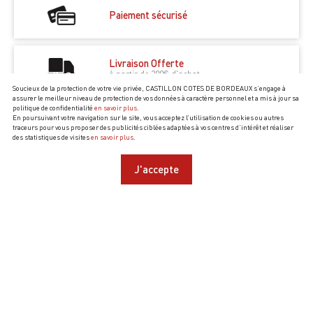
Paiement sécurisé
Livraison Offerte
à partir de 200€ d'achat
Soucieux de la protection de votre vie privée, CASTILLON COTES DE BORDEAUX s’engage à
assurer le meilleur niveau de protection de vos données à caractère personnel et a mis à jour sa
politique de confidentialité
en savoir plus
.
En poursuivant votre navigation sur le site, vous acceptez l’utilisation de cookies ou autres
NOS MEILLEURES VENTES
traceurs pour vous proposer des publicités ciblées adaptées à vos centres d’intérêt et réaliser
des statistiques de visites
en savoir plus
.
J'accepte