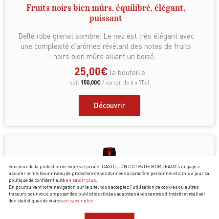
Fruits noirs bien mûrs, équilibré, élégant,
puissant
Belle robe grenat sombre. Le nez est très élégant avec
une complexité d’arômes révélant des notes de fruits
noirs bien mûrs alliant un boisé...
25,00
€
la bouteille
150,00
€
soit
/ carton de 6 x 75cl
Découvrir
Soucieux de la protection de votre vie privée, CASTILLON COTES DE BORDEAUX s’engage à
assurer le meilleur niveau de protection de vos données à caractère personnel et a mis à jour sa
politique de confidentialité
en savoir plus
.
En poursuivant votre navigation sur le site, vous acceptez l’utilisation de cookies ou autres
traceurs pour vous proposer des publicités ciblées adaptées à vos centres d’intérêt et réaliser
des statistiques de visites
en savoir plus
.