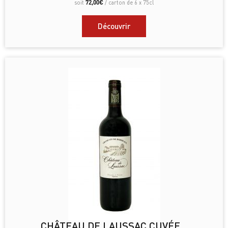
72,00
€
soit
/ carton de 6 x 75cl
Découvrir
CHÂTEAU DE LAUSSAC CUVÉE