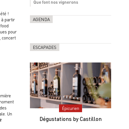
Que font nos vignerons
été !
AGENDA
 à partir
 food
vues pour
, concert
ESCAPADES
emière
n moment
 des
Épicurien
ale. Un
Dégustations by Castillon
🍷