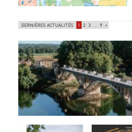
DERNIÈRES ACTUALITÉS
1
2
3
…
9
>