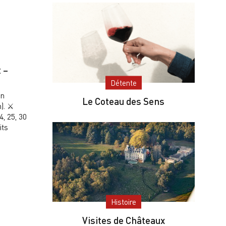
 –
Détente
on
Le Coteau des Sens
). ⚔️
4, 25, 30
its
Histoire
Visites de Châteaux