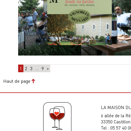
1
2
3
…
9
>
Haut de page
LA MAISON DU
6 allée de la R
33350 Castillon 
Tel : 05 57 40 0